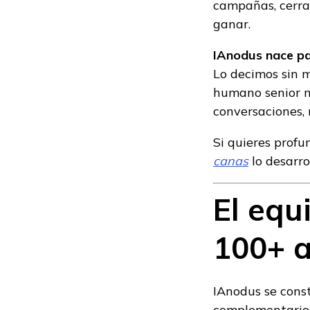
campañas, cerra
ganar.
IAnodus nace pa
Lo decimos sin 
humano senior n
conversaciones, 
Si quieres profun
canas
lo desarro
El equ
100+ 
IAnodus se const
complementario