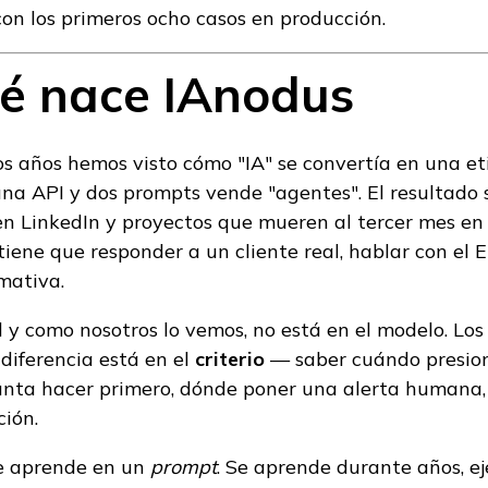
on los primeros ocho casos en producción.
é nace IAnodus
os años hemos visto cómo "IA" se convertía en una et
una API y dos prompts vende "agentes". El resultado
en LinkedIn y proyectos que mueren al tercer mes en
iene que responder a un cliente real, hablar con el 
mativa.
al y como nosotros lo vemos, no está en el modelo. Los
diferencia está en el
criterio
— saber cuándo presio
gunta hacer primero, dónde poner una alerta humana,
ción.
se aprende en un
prompt
. Se aprende durante años, e