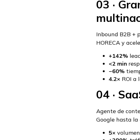
03 · Gr
multina
Inbound B2B + p
HORECA y acele
+142%
lead
<2 min
respu
−60%
tiemp
4.2×
ROI a l
04 · Sa
Agente de conte
Google hasta l
5×
volumen 