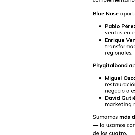
Blue Nose
aport
Pablo Pére
ventas en 
Enrique Ve
transformac
regionales.
Phygitalbond
ap
Miguel Oscá
restauració
negocio a e
David Guti
marketing r
Sumamos
más d
— la usamos com
de los cuatro.