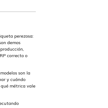
iqueta perezosa:
 son demos
 producción,
ERP correcto o
 modelos son la
nar y cuándo
 qué métrica vale
jecutando