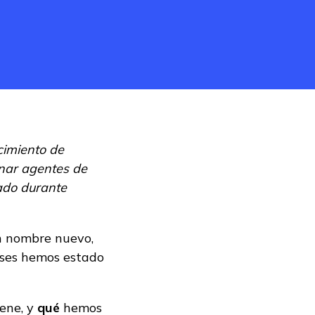
imiento de
nar agentes de
rado durante
un nombre nuevo,
eses hemos estado
iene, y
qué
hemos