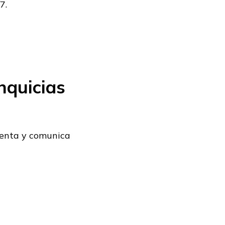
7.
nquicias
menta y comunica