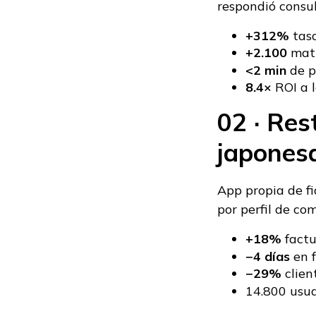
respondió consul
+312%
tasa
+2.100
matr
<2 min
de p
8.4×
ROI a l
02 · Re
japones
App propia de f
por perfil de co
+18%
factu
−4 días
en f
−29%
clien
14.800 usuar