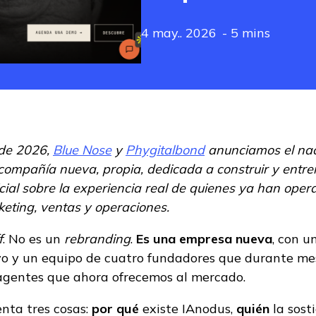
4 may.. 2026
- 5 mins
 de 2026,
Blue Nose
y
Phygitalbond
anunciamos el nac
ompañía nueva, propia, dedicada a construir y entre
ficial sobre la experiencia real de quienes ya han ope
eting, ventas y operaciones.
f
. No es un
rebranding
.
Es una empresa nueva
, con 
o y un equipo de cuatro fundadores que durante m
agentes que ahora ofrecemos al mercado.
enta tres cosas:
por qué
existe IAnodus,
quién
la sost