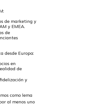
M:
os de marketing y
ATAM y EMEA.
as de
unciantes
ca desde Europa:
ocios en
realidad de
idelización y
ecimos como lema
 por al menos uno