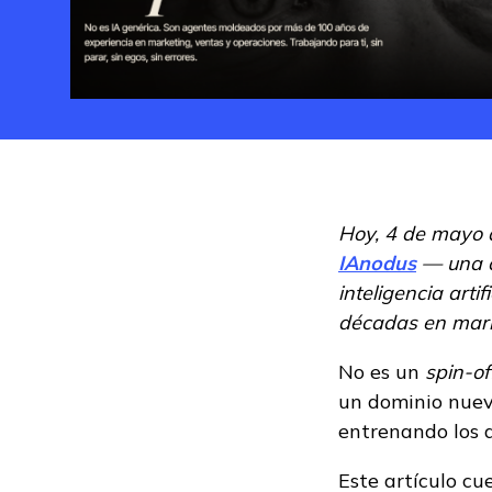
Hoy, 4 de mayo
IAnodus
— una c
inteligencia arti
décadas en mark
No es un
spin-of
un dominio nuev
entrenando los 
Este artículo cu